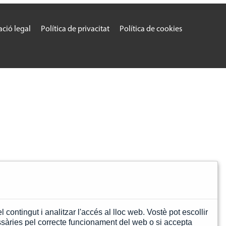
ció legal
Política de privacitat
Política de cookies
 contingut i analitzar l'accés al lloc web. Vostè pot escollir
sàries pel correcte funcionament del web o si accepta