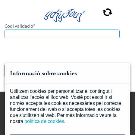
Destinataris:
Les dades no se cediran a tercers, llevat que ho
exigeixi una llei o sigui necessari per complir amb la finalitat
de tractament.
Drets:
Accedir, retificar, i suprimir dades, així com la resta que
Codi validació*
s'expliquen en la política de privacitat.
Més informació a la nostra
política de privacitat
Informació sobre cookies
Utilitzem cookies per personalitzar el contingut i
analitzar l'accés al lloc web. Vostè pot escollir si
només accepta les cookies necessàries pel correcte
funcionament del web o si accepta totes les cookies
que s'utilitzen al web. Per més informació veure la
nostra
política de cookies
.
Mapa web