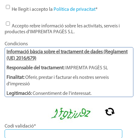
He llegit i accepto la
Política de privacitat
*
Accepto rebre informació sobre les activitats, serveis i
productes d'IMPREMTA PAGÈS S.L.
Condicions
Informació bàscia sobre el tractament de dades (Reglament
(UE) 2016/679)
Responsable del tractament:
IMPREMTA PAGÈS SL
Finalitat:
Oferir, prestar i facturar els nostres serveis
d'impressió
Legitimació:
Consentiment de l'interessat.
Destinataris:
Les dades no se cediran a tercers, llevat que ho
exigeixi una llei o sigui necessari per complir amb la finalitat
de tractament.
Drets:
Accedir, retificar, i suprimir dades, així com la resta que
Codi validació*
s'expliquen en la política de privacitat.