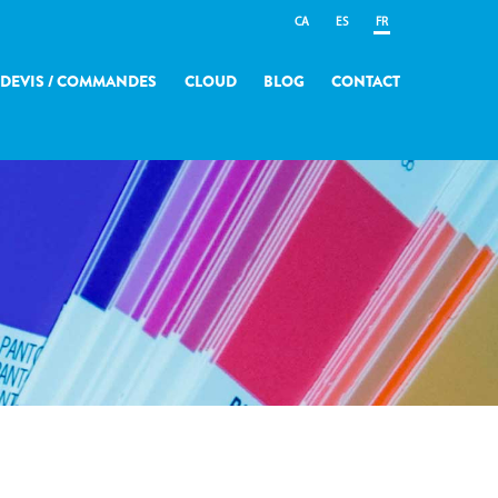
CA
ES
FR
DEVIS / COMMANDES
CLOUD
BLOG
CONTACT