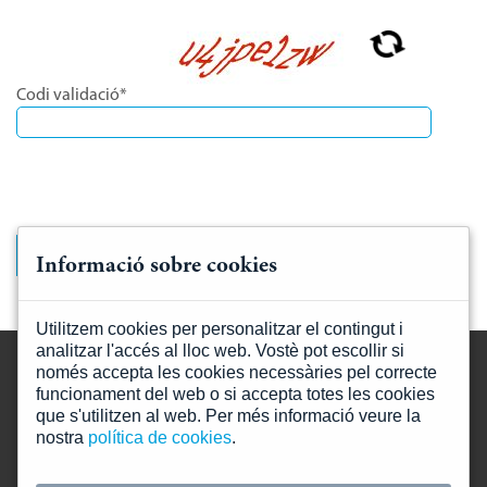
Destinataris:
Les dades no se cediran a tercers, llevat que ho
exigeixi una llei o sigui necessari per complir amb la finalitat
de tractament.
Drets:
Accedir, retificar, i suprimir dades, així com la resta que
Codi validació*
s'expliquen en la política de privacitat.
Més informació a la nostra
política de privacitat
Informació sobre cookies
Utilitzem cookies per personalitzar el contingut i
analitzar l'accés al lloc web. Vostè pot escollir si
només accepta les cookies necessàries pel correcte
funcionament del web o si accepta totes les cookies
que s'utilitzen al web. Per més informació veure la
nostra
política de cookies
.
Mapa web